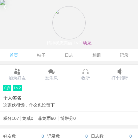
精神状态美丽
Lv.2
幼龙
首页
帖子
日志
相册
记录
加为好友
发消息
收听
打个招呼
0岁
Lv.2
个人签名
这家伙很懒，什么也没留下！
积分
107
龙威
0
菲龙币
60
博饼分
0
好友数
0
记录数
0
日志数
0