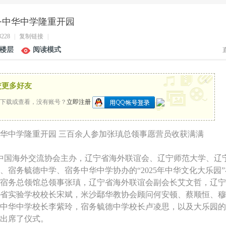
务中华中学隆重开园
3228
|
复制链接
|
楼层
阅读模式
x
交更多好友
下载或查看，没有账号？
立即注册
华中学隆重开园 三百余人参加张瑱总领事愿营员收获满满
，中国海外交流协会主办，辽宁省海外联谊会、辽宁师范大学、辽
、宿务毓德中学、宿务中华中学协办的“2025年中华文化大乐园
宿务总领馆总领事张瑱，辽宁省海外联谊会副会长艾文哲，辽宁
省实验学校校长宋斌，米沙鄢华教协会顾问何安顿、蔡顺恒、穆
中华中学校长李紫玲，宿务毓德中学校长卢凌思，以及大乐园的
出席了仪式。