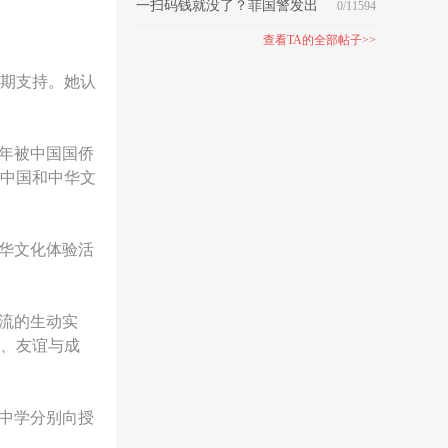
227亿援助民众
一扫码钱就没了？菲国警发出
0/11594
警告！
查看TA的全部帖子>>
期支持。她认
1年被中国国侨
中国和中华文
中华文化体验活
流的生动实
、友谊与成
德中学分别向授