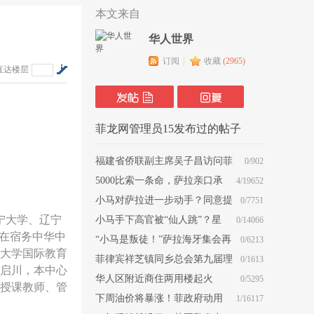
本文来自
华人世界
订阅
|
收藏
(
2965
)
直达楼层
菲龙网管理员15发布过的帖子
福建省侨联副主席吴子昌访问菲
0/902
律宾中国商会
5000比索一条命，萨拉亲口承
4/19652
认！在菲律宾人命真就这么贱？
小马对萨拉进一步动手？同意提
0/7751
宁大学、辽宁
交一项关键证据！
小马手下高官被“仙人跳”？星
0/14066
”在宿务中华中
探其实是皮条客？
“小马是叛徒！”萨拉海牙集会再
0/6213
大学国际教育
喊话：立即释放老杜
菲律宾祥芝镇同乡总会第九届理
0/1613
启川，本中心
监事/职员就职典礼圆满举行
华人区附近商住两用楼起火
0/5295
授课教师、管
下周油价将暴涨！菲政府动用
1/16117