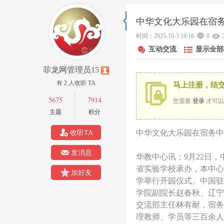
中华文化大乐园在宿
菲
»
›
›
›
时间：2025-10-3 18:16
0
互动交流
显示全部
菲龙网管理员15
有 2 人收听 TA
马上注册，结
5675
7914
您需要
登录
才可以
主题
积分
中华文化大乐园在宿务中
收听TA
龙
发消息
华教中心讯：9月22日
省实验学校承办，本中心
加好友
学举行开园仪式。中国驻
学院副院长赵春秋、辽宁
交流部主任林有耐，宿务
理教师、学员等三百余人