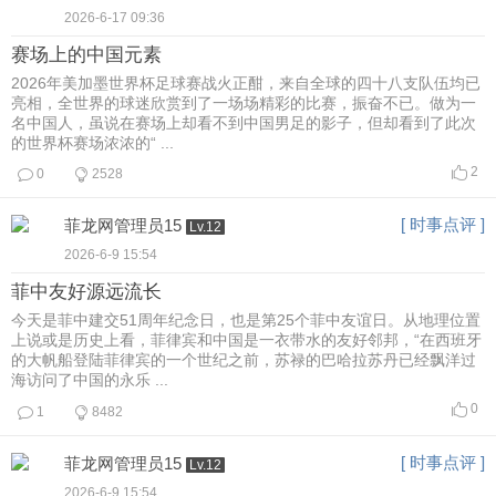
2026-6-17 09:36
赛场上的中国元素
2026年美加墨世界杯足球赛战火正酣，来自全球的四十八支队伍均已
亮相，全世界的球迷欣赏到了一场场精彩的比赛，振奋不已。做为一
名中国人，虽说在赛场上却看不到中国男足的影子，但却看到了此次
的世界杯赛场浓浓的“ ...
2
0
2528
[ 时事点评 ]
菲龙网管理员15
Lv.12
2026-6-9 15:54
菲中友好源远流长
今天是菲中建交51周年纪念日，也是第25个菲中友谊日。从地理位置
上说或是历史上看，菲律宾和中国是一衣带水的友好邻邦，“在西班牙
的大帆船登陆菲律宾的一个世纪之前，苏禄的巴哈拉苏丹已经飘洋过
海访问了中国的永乐 ...
0
1
8482
[ 时事点评 ]
菲龙网管理员15
Lv.12
2026-6-9 15:54