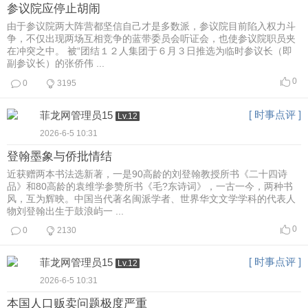
参议院应停止胡闹
由于参议院两大阵营都坚信自己才是多数派，参议院目前陷入权力斗
争，不仅出现两场互相竞争的蓝带委员会听证会，也使参议院职员夹
在冲突之中。 被“团结１２人集团于６月３日推选为临时参议长（即
副参议长）的张侨伟 ...
0
0
3195
[ 时事点评 ]
菲龙网管理员15
Lv.12
2026-6-5 10:31
登翰墨象与侨批情结
近获赠两本书法选新著，一是90高龄的刘登翰教授所书《二十四诗
品》和80高龄的袁维学参赞所书《毛?东诗词》，一古一今，两种书
风，互为辉映。中国当代著名闽派学者、世界华文文学学科的代表人
物刘登翰出生于鼓浪屿一 ...
0
0
2130
[ 时事点评 ]
菲龙网管理员15
Lv.12
2026-6-5 10:31
本国人口贩卖问题极度严重