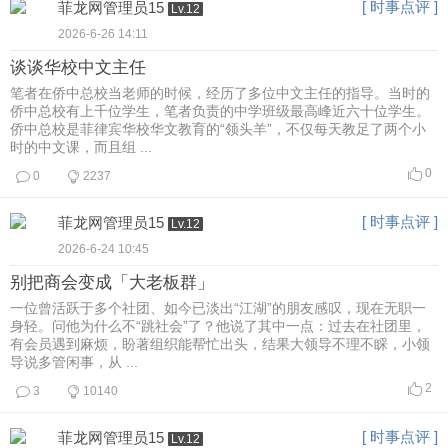
[ 时事点评 ]
菲龙网管理员15
Lv.12
2026-6-26 14:11
谈谈华校中文主任
笔者在侨中总校当老师的时候，经历了多位中文主任的指导。当时的
侨中总校有上千位学生，笔者负责的中学班级最高峰近六十位学生。
侨中总校是菲律宾华校华文教育的“领头羊”，不仅每天教足了两个小
时的中文课，而且组 ...
0
0
2237
[ 时事点评 ]
菲龙网管理员15
Lv.12
2026-6-24 10:45
别把商会变成「大老板群」
一位曾活跃于多个社团、如今已淡出“江湖”的朋友感叹，现在无职一
身轻。问他为什么不“跳社会”了？他说了其中一点：过去在社团里，
有会员遇到麻烦，盼著组织能帮忙出头，结果大领导不理不睬，小领
导说多管闲事，从 ...
2
3
10140
[ 时事点评 ]
菲龙网管理员15
Lv.12