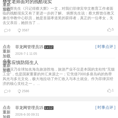
华文老师面对的残酷现实
重新
读炳辉先生《只记得蔡大辉》一文，对我们菲律宾华文教育工作者面
加载
临的残酷现实又有了更进一步的了解。 炳辉先生说：蔡大辉曾任教又
兼任华教中心职员，她是首届孝道奖的获得者，真正的一位孝女，失
去父亲后，她担当了 ...
5
0
3587
点击
[ 时事点评 ]
菲龙网管理员15
Lv.12
重新
2026-7-1 11:05
加载
点击
游客应慎防陌生人
重新
菲律滨乃全球知名海岛旅游胜地，旅游产业不仅是本国的支柱性“无烟
加载
工业”，也是国家重要的外汇来源之一；它凭借7000多座岛屿的热带
风光与多元文化，极大地拉动了外汇收入与本土就业。作为菲律滨经
济的核心支柱之一， ...
1
0
2586
点击
[ 时事点评 ]
菲龙网管理员15
Lv.12
重新
2026-6-30 09:31
加载