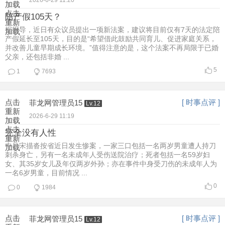
2026-6-29 11:20
加载
点击
陪产假105天？
重新
据报导，近日有众议员提出一项新法案，建议将目前仅有7天的法定陪
加载
产假延长至105天，目的是“希望借此鼓励共同育儿、促进家庭关系，
并改善儿童早期成长环境。”值得注意的是，这个法案不再局限于已婚
父亲，还包括非婚 ...
5
1
7693
点击
[ 时事点评 ]
菲龙网管理员15
Lv.12
重新
2026-6-29 11:19
加载
点击
完全没有人性
重新
中吕宋描沓按省近日发生惨案，一家三口包括一名两岁男童遭人持刀
加载
刺杀身亡，另有一名未成年人受伤送院治疗；死者包括一名59岁妇
女、其35岁女儿及年仅两岁外孙；亦在事件中身受刀伤的未成年人为
一名6岁男童，目前情况 ...
0
0
1984
点击
[ 时事点评 ]
菲龙网管理员15
Lv.12