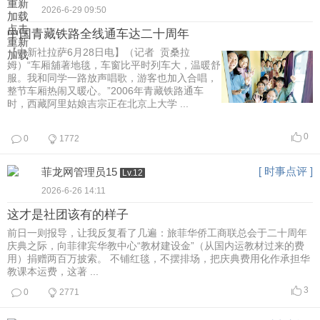
重新
2026-6-29 09:50
加载
点击
中国青藏铁路全线通车达二十周年
重新
【中新社拉萨6月28日电】（记者 贡桑拉
加载
姆）“车厢舖著地毯，车窗比平时列车大，温暖舒
服。我和同学一路放声唱歌，游客也加入合唱，
整节车厢热闹又暖心。”2006年青藏铁路通车
时，西藏阿里姑娘吉宗正在北京上大学 ...
0
0
1772
[ 时事点评 ]
菲龙网管理员15
Lv.12
2026-6-26 14:11
这才是社团该有的样子
前日一则报导，让我反复看了几遍：旅菲华侨工商联总会于二十周年
庆典之际，向菲律宾华教中心“教材建设金”（从国内运教材过来的费
用）捐赠两百万披索。 不铺红毯，不摆排场，把庆典费用化作承担华
教课本运费，这著 ...
3
0
2771