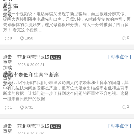
点击
AI诈骗
重新
看了一个视频说：电话诈骗又出现了新型骗局，而且很难分辨真假。
加载
提醒大家接到陌生电话先别出声，只需5秒，AI就能复制你的声音，再
去诈骗你的亲朋好友，连父母都很难分辨。有人十分钟被骗了四百多
万！ 看完这个视频 ...
0
0
1950
点击
[ 时事点评 ]
菲龙网管理员15
Lv.12
重新
2026-6-30 09:31
加载
点击
结婚率走低和生育率断崖
重新
有天和几个姐妹在我们小群里谈论国人的结婚率和生育率的问题，其
加载
中有几位认为问题没那么严重，但有位大姐拿出结婚率走低和生育率
断崖的数据，让我们进一步了解到这个问题的严重性不容忽视。这是
一组来自民政部的数据 ...
2
1
6731
点击
[ 时事点评 ]
菲龙网管理员15
Lv.12
重新