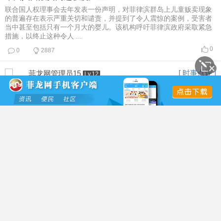
联合国人权理事会去年发表一份声明，对菲律滨群岛上儿童贩卖现象
的普遍存在表示严重关切和谴责，并提到了令人震惊的案例，受害者
当中甚至包括只有一个月大的婴儿。该机构呼吁菲律滨政府采取紧急
措施，以终止这种令人 ...
0
0
2887
[ 时事点评 ]
菲龙网管理员15
Lv.12
2026-6-4 14:31
首页
社区
分类信息
消息
莎拉的警告值得重视
副总统莎拉．杜特地认为，近期的政治发展应该引起菲律宾各界人士
的警惕，并指责政府在压制“反对派”。因此，副总统呼吁保护政府机
构的独立性。她在视频声明中说：“我们今天所目睹的一切，应该引起
每一位相信民主的 ...
0
0
2906
[ 时事点评 ]
菲龙网管理员15
Lv.12
2026-6-3 10:37
论“团结”