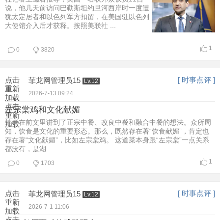
说，他几天前访问巴勒斯坦约旦河西岸时一度遭
犹太定居者和以色列军方扣留，在美国驻以色列
大使馆介入后才获释。按照美联社 ...
1
0
3820
点击
[ 时事点评 ]
菲龙网管理员15
Lv.12
重新
2026-7-13 09:24
加载
点击
左宗棠鸡和文化献媚
重新
笔者在前文里讲到了正宗中餐、改良中餐和融合中餐的想法。众所周
加载
知，饮食是文化的重要形态。那么，既然存在著“饮食献媚”，肯定也
存在著“文化献媚”，比如左宗棠鸡。 这道菜本身跟“左宗棠”一点关系
都没有，是湖 ...
1
0
1703
点击
[ 时事点评 ]
菲龙网管理员15
Lv.12
重新
2026-7-1 11:06
加载
点击