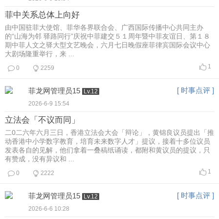
菲中关系总体上向好
由中国驻菲大使馆、菲华各界联合会、广西国际传播中心共同主办
的“山海为邻 驿路同行”庆祝中菲建交５１周年暨中菲友谊日、第１８
期中菲人文之驿大型文艺晚会，六月七日晚假座菲律宾国际会议中心
大剧场隆重举行，来 ...
1
0
2259
[ 时事点评 ]
菲龙网管理员15
Lv.12
2026-6-9 15:54
立法会「不议而同」
二0二六年六月三日，香港立法会大会「辩论」，黄锦良议员提出「推
动香港中小学数字教育，培育未来数字人才」提议，接着十多位议员
发表各自的见解，他们拿着一叠稿纸诵读，都附和黄议员的提议，只
有赞成，没有异议和 ...
1
0
2222
[ 时事点评 ]
菲龙网管理员15
Lv.12
2026-6-6 10:28