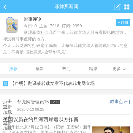
菲律宾新闻
时事评论
+ 订阅
今日: 0 主题: 7918 订阅: 2959
纵观菲华社会几百年来，菲律宾华人只有看报纸的地方，
却没有时事点评的地方。
今天，菲龙网将打破这个局面，让每位菲律宾华人都能说出自己的意
见，不再是“报社意见=全菲华意见”。
推荐
最新
热门
精华
更多
【声明】翻译或转载文章不代表菲龙网立场
顶
点击
[ 时事点评 ]
菲龙网管理员15
Lv.12
重新
2026-7-13 09:25
加载
点击
美国议员在约旦河西岸遭以方扣留
重新
【新华社北京7月12日电】（记者 王宏彬）新华
加载
社记者王逸君报导，美国一名联邦众议员11日