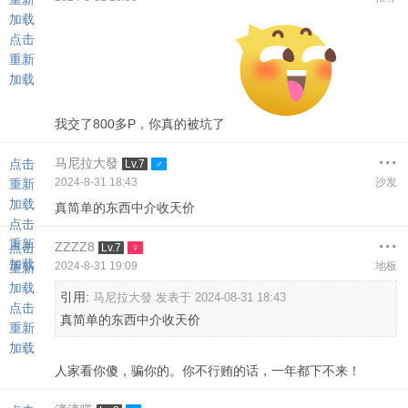
加载
点击
重新
加载
我交了800多P，你真的被坑了
...
马尼拉大發
点击
Lv.7
2024-8-31 18:43
沙发
重新
加载
真简单的东西中介收天价
点击
...
重新
ZZZZ8
点击
Lv.7
加载
2024-8-31 19:09
地板
重新
加载
引用:
马尼拉大發 发表于 2024-08-31 18:43
点击
真简单的东西中介收天价
重新
加载
人家看你傻，骗你的。你不行贿的话，一年都下不来！
...