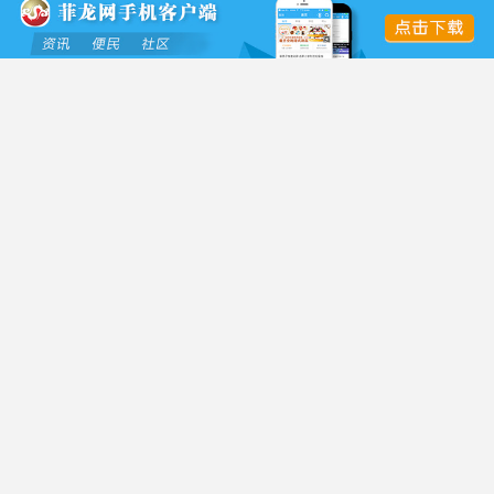
...
滴滴嗒
Lv.3
3
我也说一句
2024-9-1 20:35
#
12
引用:
晋江贱种洪霖霖 发表于 2024-09-01 20:34
之前帮朋友问、还有中介收我24万、还好看冤种很多
最后找中介办的还是自己办理的
...
OGl
Lv.4
2024-9-1 20:38
#
13
才去续签五年的13a面试也没问几个问题，也不知道能不能给
批准
...
滴滴嗒
Lv.3
2024-9-1 20:38
#
14