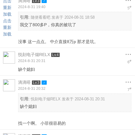
滴滴嗒
点击
Lv.3
2024-8-31 19:40
重新
#
5
加载
引用:
随便看看吧 发表于 2024-08-31 18:58
点击
我交了800多P，你真的被坑了
重新
加载
没事 这一点点。 中介直接8万p 那才是坑。
...
悦刻电子烟RELX
Lv.4
2024-8-31 20:31
#
6
缺个媳妇
...
滴滴嗒
Lv.3
2024-8-31 20:32
#
7
引用:
悦刻电子烟RELX 发表于 2024-08-31 20:31
缺个媳妇
找一个啊。 小菲很容易的
...