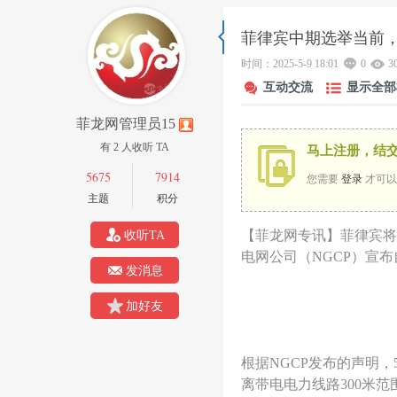
菲律宾中期选举当前
菲
»
›
›
时间：2025-5-9 18:01
›
0
3
互动交流
显示全部
菲龙网管理员15
有 2 人收听 TA
马上注册，结
5675
7914
您需要
登录
才可以
主题
积分
【菲龙网专讯】菲律宾将
收听TA
龙
电网公司（NGCP）宣布
发消息
加好友
根据NGCP发布的声明
离带电电力线路300米