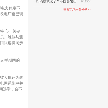
227亿援助民众
一扫码钱就没了？菲国警发出
0/11554
障电力稳定不
警告！
查看TA的全部帖子>>
发电厂也已调
挥中心。关键
员、维修与测
团队也将同步
个选举期间的
被人批评为政
电网系统中并
期选举，会不