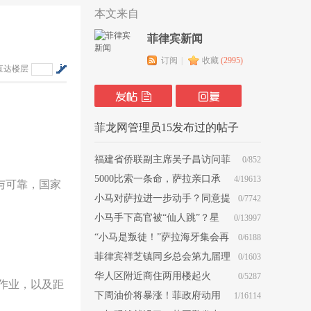
本文来自
菲律宾新闻
订阅
|
收藏
(
2995
)
直达楼层
菲龙网管理员15发布过的帖子
福建省侨联副主席吴子昌访问菲
0/852
律宾中国商会
5000比索一条命，萨拉亲口承
4/19613
与可靠，国家
认！在菲律宾人命真就这么贱？
小马对萨拉进一步动手？同意提
0/7742
交一项关键证据！
小马手下高官被“仙人跳”？星
0/13997
探其实是皮条客？
“小马是叛徒！”萨拉海牙集会再
0/6188
喊话：立即释放老杜
菲律宾祥芝镇同乡总会第九届理
0/1603
监事/职员就职典礼圆满举行
华人区附近商住两用楼起火
0/5287
的作业，以及距
下周油价将暴涨！菲政府动用
1/16114