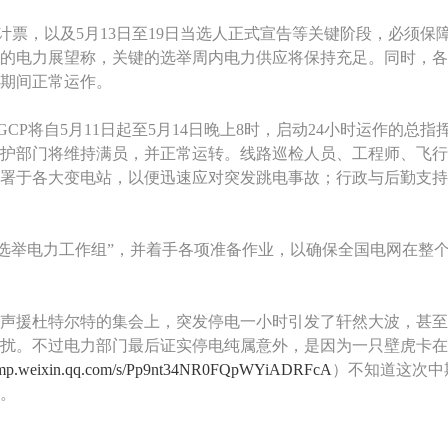
、计票，以及5月13日至19日当选人正式宣告等关键阶段，必须保
的电力展望称，关键的选举周内电力供应将保持充足。同时，各
期间正常运作。
CP将自5月11日起至5月14日晚上8时，启动24小时运作的总指
护部门将维持满员，并正常运转。线路巡检人员、工程师、飞行
署于各大变电站，以便迅速应对突发跳电事故；行政与后勤支持
立“选举电力工作组”，并着手各项准备作业，以确保全国电网在整
声援杜特尔特的集会上，突发停电一小时引发了轩然大波，甚至
扰。不过电力部门最后证实停电纯属意外，是因为一只壁虎卡在
//mp.weixin.qq.com/s/Pp9nt34NR0FQpWYiADRFcA
）不知道这次中
。