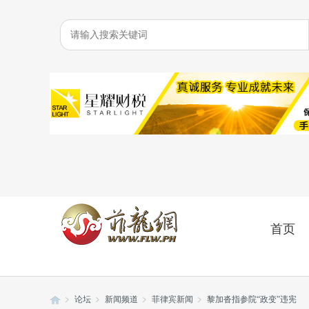
首页
论坛
新闻频道
菲律宾新闻
黎加沓指参院“政变”违宪