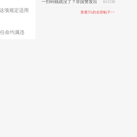
227亿援助民众
一扫码钱就没了？菲国警发出
0/11538
。这项规定适用
警告！
查看TA的全部帖子>>
的任命均属违
规定每个议院
引该判例支持本次
议院的运作产