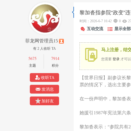
黎加沓指参院“政变”违
菲
»
›
›
时间：2026-6-7 16:42
›
0
2
互动交流
显示全部
菲龙网管理员15
有 2 人收听 TA
马上注册，结
5675
7914
您需要
登录
才可以
主题
积分
【世界日报】副参议长黎
收听TA
龙
票的情况下，选出主要参
发消息
在一份声明中，黎加沓表
加好友
她援引1987年宪法第
黎加沓表示：“参院共有