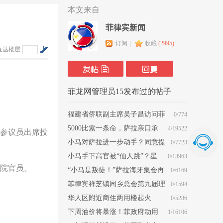
本文来自
菲律宾新闻
订阅
|
收藏
(
2995
)
直达楼层
菲龙网管理员15发布过的帖子
福建省侨联副主席吴子昌访问菲
0/774
律宾中国商会
5000比索一条命，萨拉亲口承
4/19522
名参议员出席投
认！在菲律宾人命真就这么贱？
小马对萨拉进一步动手？同意提
0/7723
交一项关键证据！
小马手下高官被“仙人跳”？星
0/13963
参院官员。
探其实是皮条客？
“小马是叛徒！”萨拉海牙集会再
0/6169
喊话：立即释放老杜
菲律宾祥芝镇同乡总会第九届理
0/1594
监事/职员就职典礼圆满举行
华人区附近商住两用楼起火
0/5286
下周油价将暴涨！菲政府动用
1/16106