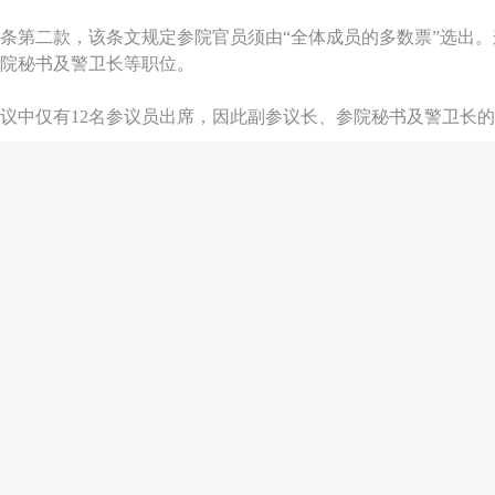
条第二款，该条文规定参院官员须由“全体成员的多数票”选出
院秘书及警卫长等职位。
议中仅有12名参议员出席，因此副参议长、参院秘书及警卫长
差一票，这已足以使整个参院领导层改组失去效力。”
宣布委员会主席职位空缺及重新任命新主席的合法性，指出宪法
即13名参议员，才能构成处理正式事务所需的法定人数。
9年最高法院Avelino vs. Cuenco案件相比较。部分立法者援
35年宪法作出，不应被套用于1987年宪法之下的现行制度。
受选举参院官员及进行改组所需参议员人数可以降低，那将对本