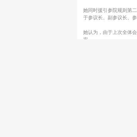
网
她同时援引参院规则第二
于参议长、副参议长、参
她认为，由于上次全体会
宪。
她说：“所需的多数票只
这位资深立法者同时质疑
必须有全体成员过半数，
黎加沓亦反对将此事与194
领导层改组。
她表示，该判决是依据19
黎加沓说：“如果我们接
生重大影响。”