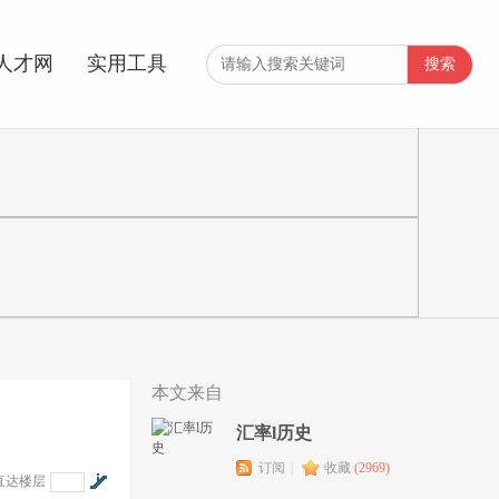
APP下载
关注我们
登录
注册
人才网
实用工具
搜索
本文来自
汇率l历史
订阅
|
收藏
(
2969
)
直达楼层