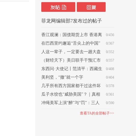
菲龙网编辑部7发布过的帖子
香江观澜：国债期货上市 香港离
0/456
岸人民币枢纽功能再升级
在巴西里约邂逅“舌尖上的中国”
0/367
人这一辈子，一定要去一趟大盘
0/352
鸡的故乡！
（财经天下）美日联手干预汇市
0/357
日元或仍难逃贬值“泥潭”
东西问·大使记丨范清平：西藏生
0/408
态治理中的澜湄合作何以从“共饮”走
美利坚，“撤”就一个字
0/404
向“共护”？
几乎所有西方国家都干过这件坏
0/378
事，却栽赃中国
瓜子水饺也“威胁美国”？｜真相
0/361
冲绳美军上演“醉”与“罚”：三人
0/590
被捕，为何无人认罪？
查看TA的全部帖子>>